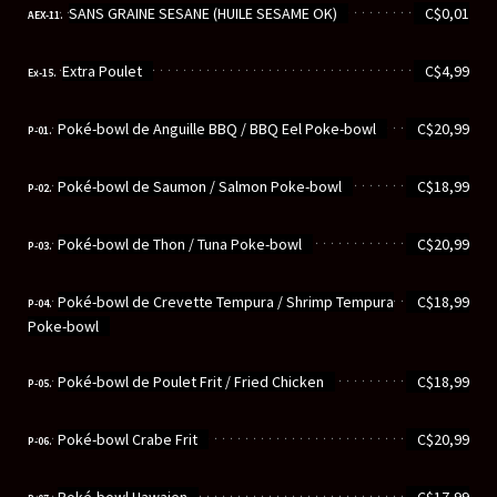
............................................................
SANS GRAINE SESANE (HUILE SESAME OK)
C$0,01
AEX-11.
............................................................
Extra Poulet
C$4,99
Ex-15.
............................................................
Poké-bowl de Anguille BBQ / BBQ Eel Poke-bowl
C$20,99
P-01.
............................................................
Poké-bowl de Saumon / Salmon Poke-bowl
C$18,99
P-02.
............................................................
Poké-bowl de Thon / Tuna Poke-bowl
C$20,99
P-03.
............................................................
Poké-bowl de Crevette Tempura / Shrimp Tempura
C$18,99
P-04.
Poke-bowl
............................................................
Poké-bowl de Poulet Frit / Fried Chicken
C$18,99
P-05.
............................................................
Poké-bowl Crabe Frit
C$20,99
P-06.
............................................................