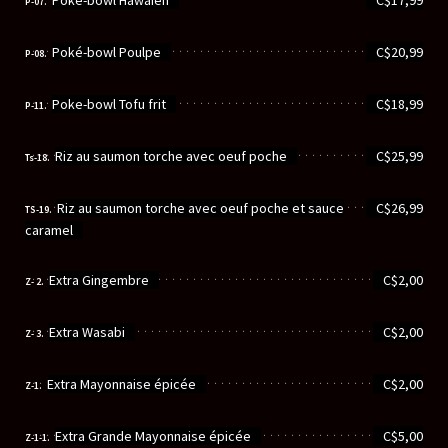
Poké-bowl Hawaien
C$17,99
P-07.
............................................................
Poké-bowl Poulpe
C$20,99
P-08.
............................................................
Poke-bowl Tofu frit
C$18,99
P-11.
............................................................
Riz au saumon torche avec oeuf poche
C$25,99
Ts-18.
............................................................
Riz au saumon torche avec oeuf poche et sauce
C$26,99
TS-19.
caramel
............................................................
Extra Gingembre
C$2,00
Z- 2.
............................................................
Extra Wasabi
C$2,00
Z- 3.
............................................................
Extra Mayonnaise épicée
C$2,00
Z-1.
............................................................
Extra Grande Mayonnaise épicée
C$5,00
Z-1-1.