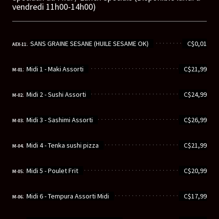
vendredi 11h00-14h00)
............................................................
SANS GRAINE SESANE (HUILE SESAME OK)
C$0,01
AEX-11.
............................................................
Midi 1 - Maki Assorti
C$21,99
M-01.
............................................................
Midi 2 - Sushi Assorti
C$24,99
M-02.
............................................................
Midi 3 - Sashimi Assorti
C$26,99
M-03.
............................................................
Midi 4 - Tenka sushi pizza
C$21,99
M-04.
............................................................
Midi 5 - Poulet Frit
C$20,99
M-05.
............................................................
Midi 6 - Tempura Assorti Midi
C$17,99
M-06.