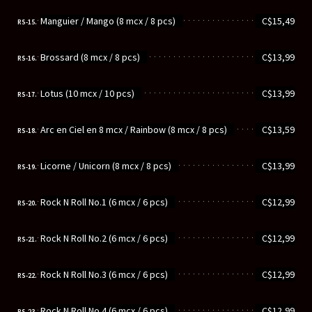
............................................................
Manguier / Mango (8 mcx / 8 pcs)
C$15,49
RS-15.
............................................................
Brossard (8 mcx / 8 pcs)
C$13,99
RS-16.
............................................................
Lotus (10 mcx / 10 pcs)
C$13,99
RS-17.
............................................................
Arc en Ciel en 8 mcx / Rainbow (8 mcx / 8 pcs)
C$13,59
RS-18.
............................................................
Licorne / Unicorn (8 mcx / 8 pcs)
C$13,99
RS-19.
............................................................
Rock N Roll No.1 (6 mcx / 6 pcs)
C$12,99
RS-20.
............................................................
Rock N Roll No.2 (6 mcx / 6 pcs)
C$12,99
RS-21.
............................................................
Rock N Roll No.3 (6 mcx / 6 pcs)
C$12,99
RS-22.
............................................................
Rock N Roll No.4 (6 mcx / 6 pcs)
C$12,99
RS-23.