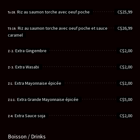
............................................................
Riz au saumon torche avec oeuf poche
C$25,99
Ts-18.
............................................................
Riz au saumon torche avec oeuf poche et sauce
C$26,99
TS-19.
caramel
............................................................
Extra Gingembre
C$2,00
Z- 2.
............................................................
Extra Wasabi
C$2,00
Z- 3.
............................................................
Extra Mayonnaise épicée
C$2,00
Z-1.
............................................................
Extra Grande Mayonnaise épicée
C$5,00
Z-1-1.
............................................................
Extra Sauce soja
C$2,00
Z-4.
Boisson / Drinks