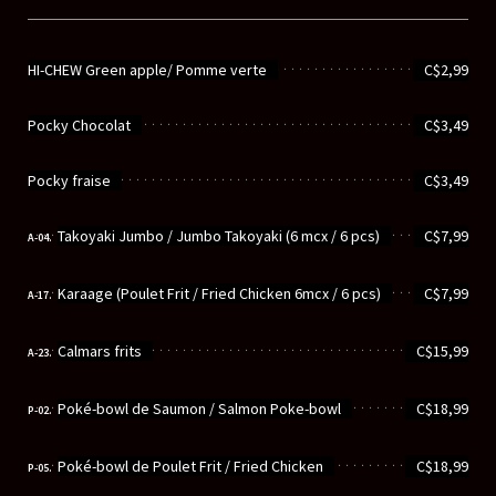
............................................................
HI-CHEW Green apple/ Pomme verte
C$2,99
............................................................
Pocky Chocolat
C$3,49
............................................................
Pocky fraise
C$3,49
............................................................
Takoyaki Jumbo / Jumbo Takoyaki (6 mcx / 6 pcs)
C$7,99
A-04.
............................................................
Karaage (Poulet Frit / Fried Chicken 6mcx / 6 pcs)
C$7,99
A-17.
............................................................
Calmars frits
C$15,99
A-23.
............................................................
Poké-bowl de Saumon / Salmon Poke-bowl
C$18,99
P-02.
............................................................
Poké-bowl de Poulet Frit / Fried Chicken
C$18,99
P-05.