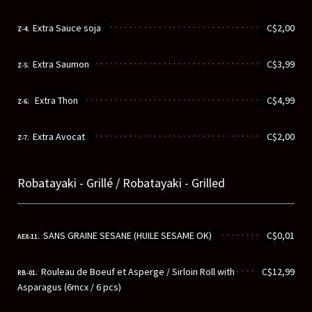
............................................................
Extra Sauce soja
C$2,00
Z-4.
............................................................
Extra Saumon
C$3,99
Z-5.
............................................................
Extra Thon
C$4,99
Z-6.
............................................................
Extra Avocat
C$2,00
Z-7.
Robatayaki - Grillé / Robatayaki - Grilled
............................................................
SANS GRAINE SESANE (HUILE SESAME OK)
C$0,01
AEX-11.
............................................................
Rouleau de Boeuf et Asperge / Sirloin Roll with
C$12,99
RB-01.
Asparagus (6mcx / 6 pcs)