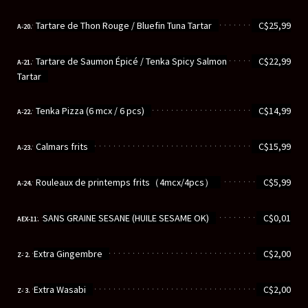
............................................................
Tartare de Thon Rouge / Bluefin Tuna Tartar
C$25,99
A-20.
............................................................
Tartare de Saumon Épicé / Tenka Spicy Salmon
C$22,99
A-21.
Tartar
............................................................
Tenka Pizza (6 mcx / 6 pcs)
C$14,99
A-22.
............................................................
Calmars frits
C$15,99
A-23.
............................................................
Rouleaux de printemps frits（4mcx/4pcs）
C$5,99
A-24.
............................................................
SANS GRAINE SESANE (HUILE SESAME OK)
C$0,01
AEX-11.
............................................................
Extra Gingembre
C$2,00
Z- 2.
............................................................
Extra Wasabi
C$2,00
Z- 3.