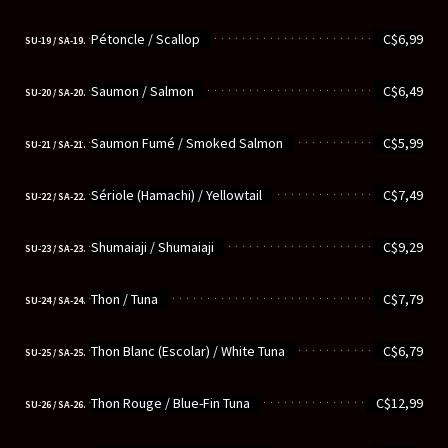
............................................................
Pétoncle / Scallop
C$6,99
SU-19 / SA-19.
............................................................
Saumon / Salmon
C$6,49
SU-20 / SA-20.
............................................................
Saumon Fumé / Smoked Salmon
C$5,99
SU-21 / SA-21.
............................................................
Sériole (Hamachi) / Yellowtail
C$7,49
SU-22 / SA-22.
............................................................
Shumaiaji / Shumaiaji
C$9,29
SU-23 / SA-23.
............................................................
Thon / Tuna
C$7,79
SU-24 / SA-24.
............................................................
Thon Blanc (Escolar) / White Tuna
C$6,79
SU-25 / SA-25.
............................................................
Thon Rouge / Blue-Fin Tuna
C$12,99
SU-26 / SA-26.