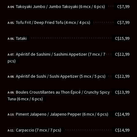
............................................................
Takoyaki Jumbo / Jumbo Takoyaki (6 mcx / 6 pcs)
C$7,99
A-04.
............................................................
Tofu Frit / Deep Fried Tofu (4 mcx / 4 pcs)
C$7,99
A-05.
............................................................
Tataki
C$15,99
A-06.
............................................................
Apéritif de Sashimi / Sashimi Appetizer (7 mcx / 7
C$12,99
A-07.
pcs)
............................................................
Apéritif de Sushi / Sushi Appetizer (5 mcx / 5 pcs)
C$12,99
A-08.
............................................................
Boules Croustillantes au Thon Épicé / Crunchy Spicy
C$13,99
A-09.
Tuna (6 mcx / 6 pcs)
............................................................
Piment Jalapeno / Jalapeno Pepper (6 mcx / 6 pcs)
C$14,99
A-10.
............................................................
Carpaccio (7 mcx / 7 pcs)
C$14,99
A-11.