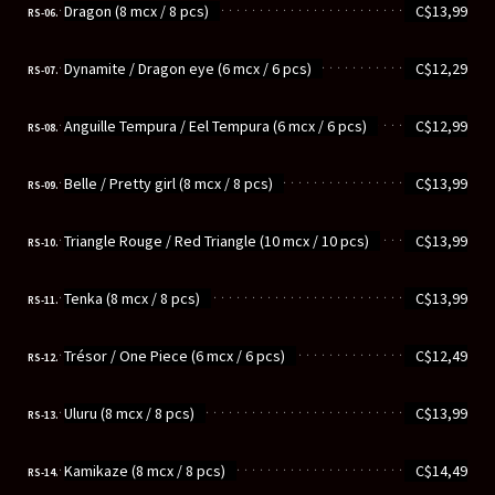
............................................................
Dragon (8 mcx / 8 pcs)
C$13,99
RS-06.
............................................................
Dynamite / Dragon eye (6 mcx / 6 pcs)
C$12,29
RS-07.
............................................................
Anguille Tempura / Eel Tempura (6 mcx / 6 pcs)
C$12,99
RS-08.
............................................................
Belle / Pretty girl (8 mcx / 8 pcs)
C$13,99
RS-09.
............................................................
Triangle Rouge / Red Triangle (10 mcx / 10 pcs)
C$13,99
RS-10.
............................................................
Tenka (8 mcx / 8 pcs)
C$13,99
RS-11.
............................................................
Trésor / One Piece (6 mcx / 6 pcs)
C$12,49
RS-12.
............................................................
Uluru (8 mcx / 8 pcs)
C$13,99
RS-13.
............................................................
Kamikaze (8 mcx / 8 pcs)
C$14,49
RS-14.