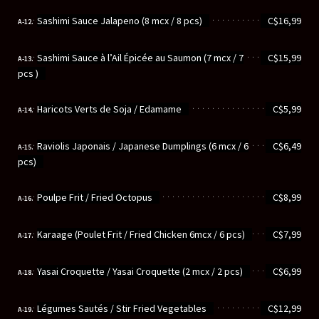
............................................................
Sashimi Sauce Jalapeno (8 mcx / 8 pcs)
C$16,99
A-12.
............................................................
Sashimi Sauce à l’Ail Épicée au Saumon (7 mcx / 7
C$15,99
A-13.
pcs )
............................................................
Haricots Verts de Soja / Edamame
C$5,99
A-14.
............................................................
Raviolis Japonais / Japanese Dumplings (6 mcx / 6
C$6,49
A-15.
pcs)
............................................................
Poulpe Frit / Fried Octopus
C$8,99
A-16.
............................................................
Karaage (Poulet Frit / Fried Chicken 6mcx / 6 pcs)
C$7,99
A-17.
............................................................
Yasai Croquette / Yasai Croquette (2 mcx / 2 pcs)
C$6,99
A-18.
............................................................
Légumes Sautés / Stir Fried Vegetables
C$12,99
A-19.