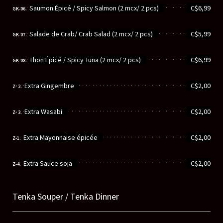
............................................................
Saumon Épicé / Spicy Salmon (2 mcx/ 2 pcs)
C$6,99
GK-06.
............................................................
Salade de Crab/ Crab Salad (2 mcx/ 2 pcs)
C$5,99
GK-07.
............................................................
Thon Épicé / Spicy Tuna (2 mcx/ 2 pcs)
C$6,99
GK-08.
............................................................
Extra Gingembre
C$2,00
Z- 2.
............................................................
Extra Wasabi
C$2,00
Z- 3.
............................................................
Extra Mayonnaise épicée
C$2,00
Z-1.
............................................................
Extra Sauce soja
C$2,00
Z-4.
Tenka Souper / Tenka Dinner