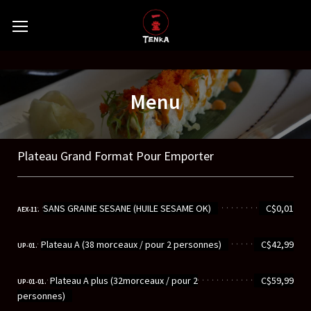
Menu
Plateau Grand Format Pour Emporter
............................................................
SANS GRAINE SESANE (HUILE SESAME OK)
C$0,01
AEX-11.
............................................................
Plateau A (38 morceaux / pour 2 personnes)
C$42,99
UP-01.
............................................................
Plateau A plus (32morceaux / pour 2
C$59,99
UP-01-01.
personnes)