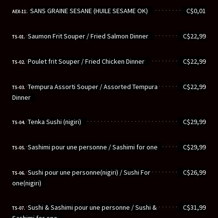
............................................................
SANS GRAINE SESANE (HUILE SESAME OK)
C$0,01
AEX-11.
............................................................
Saumon Frit Souper / Fried Salmon Dinner
C$22,99
TS-01.
............................................................
Poulet frit Souper / Fried Chicken Dinner
C$22,99
TS-02.
............................................................
Tempura Assorti Souper / Assorted Tempura
C$22,99
TS-03.
Dinner
............................................................
Tenka Sushi (nigiri)
C$29,99
TS-04.
............................................................
Sashimi pour une personne / Sashimi for one
C$29,99
TS-05.
............................................................
Sushi pour une personne(nigiri) / Sushi For
C$26,99
TS-06.
one(nigiri)
............................................................
Sushi & Sashimi pour une personne / Sushi &
C$31,99
TS-07.