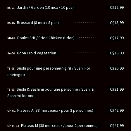
............................................................
Jardin / Garden (10 mcx / 10 pcs)
C$12,99
RS-01.
............................................................
Brossard (8 mcx / 8 pcs)
C$13,99
RS-16.
............................................................
Poulet Frit / Fried Chicken (Udon)
C$17,99
SN-03.
............................................................
Udon Froid vegetarien
C$16,99
Sn-06.
............................................................
Sushi pour une personne(nigiri) / Sushi For
C$26,99
TS-06.
one(nigiri)
............................................................
Sushi & Sashimi pour une personne / Sushi &
C$31,99
TS-07.
Sashimi for one
............................................................
Plateau A (38 morceaux / pour 2 personnes)
C$42,99
UP-01.
............................................................
Plateau M ‭(‬38‭ ‬morceaux‭ / ‬pour 2‭ ‬personnes‭) ‬
C$47,99
UP-01-03.