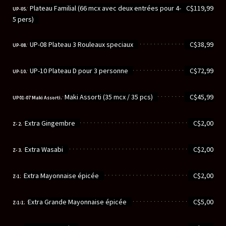
............................................................
Plateau Familial (66 mcx avec deux entrées pour 4-
C$119,99
UP-05.
5 pers)
............................................................
UP-08 Plateau 3 Rouleaux speciaux
C$38,99
UP-08.
............................................................
UP-10 Plateau D pour 3 personne
C$72,99
UP-10.
............................................................
Maki Assorti (35 mcx / 35 pcs)
C$45,99
UP01-07 Maki Assorti.
............................................................
Extra Gingembre
C$2,00
Z- 2.
............................................................
Extra Wasabi
C$2,00
Z- 3.
............................................................
Extra Mayonnaise épicée
C$2,00
Z-1.
............................................................
Extra Grande Mayonnaise épicée
C$5,00
Z-1-1.
............................................................