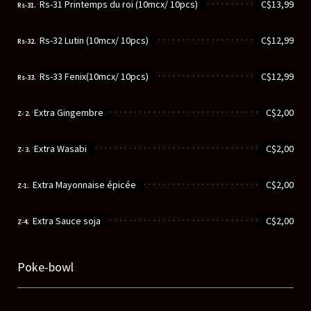
............................................................
Rs-31 Printemps du roi (10mcx/ 10pcs)
C$13,99
Rs-31.
............................................................
Rs-32 Lutin (10mcx/ 10pcs)
C$12,99
Rs-32.
............................................................
Rs-33 Fenix(10mcx/ 10pcs)
C$12,99
Rs-33.
............................................................
Extra Gingembre
C$2,00
Z- 2.
............................................................
Extra Wasabi
C$2,00
Z- 3.
............................................................
Extra Mayonnaise épicée
C$2,00
Z-1.
............................................................
Extra Sauce soja
C$2,00
Z-4.
Poke-bowl