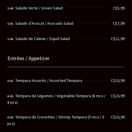
............................................................
Salade Verte / Green Salad
C$5,99
S-04.
............................................................
Salade d’Avocat / Avocado Salad
C$7,99
S-05.
............................................................
Salade de Calmar / Squid Salad
C$11,99
S-06.
Entrées / Appetizer
............................................................
Tempura Assortis / Assorted Tempura
C$10,99
A-01.
............................................................
Tempura de Légumes / Vegetable Tempura (8 mcx /
C$10,99
A-02.
8 pcs)
............................................................
Tempura de Crevettes / Shrimp Tempura (5 mcx / 5
C$10,99
A-03.
pcs)