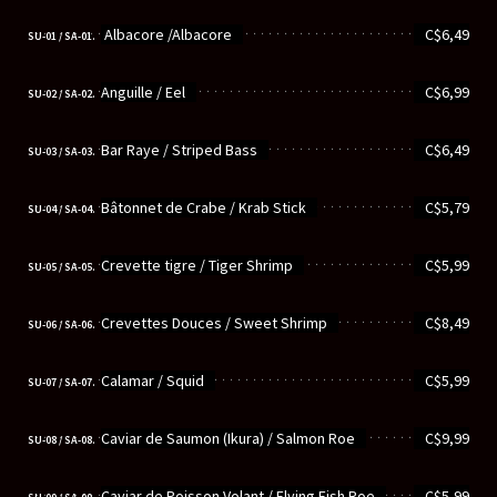
............................................................
Albacore /Albacore
C$6,49
SU-01 / SA-01.
............................................................
Anguille / Eel
C$6,99
SU-02 / SA-02.
............................................................
Bar Raye / Striped Bass
C$6,49
SU-03 / SA-03.
............................................................
Bâtonnet de Crabe / Krab Stick
C$5,79
SU-04 / SA-04.
............................................................
Crevette tigre / Tiger Shrimp
C$5,99
SU-05 / SA-05.
............................................................
Crevettes Douces / Sweet Shrimp
C$8,49
SU-06 / SA-06.
............................................................
Calamar / Squid
C$5,99
SU-07 / SA-07.
............................................................
Caviar de Saumon (Ikura) / Salmon Roe
C$9,99
SU-08 / SA-08.
............................................................
Caviar de Poisson Volant / Flying Fish Roe
C$5,99