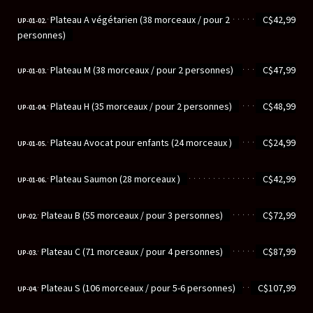
............................................................
Plateau A végétarien (38 morceaux / pour 2
C$42,99
UP-01-02.
personnes)
............................................................
Plateau M ‭(‬38‭ ‬morceaux‭ / ‬pour 2‭ ‬personnes‭) ‬
C$47,99
UP-01-03.
............................................................
Plateau H (35 morceaux / pour 2 personnes)
C$48,99
UP-01-04.
............................................................
Plateau Avocat pour enfants (24 morceaux )
C$24,99
UP-01-05.
............................................................
Plateau Saumon (28 morceaux )
C$42,99
UP-01-06.
............................................................
Plateau B (55 morceaux / pour 3 personnes)
C$72,99
UP-02.
............................................................
Plateau C (71 morceaux / pour 4 personnes)
C$87,99
UP-03.
............................................................
Plateau S (106 morceaux / pour 5-6 personnes)
C$107,99
UP-04.