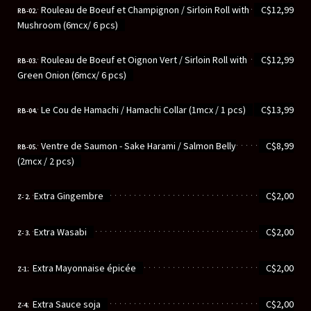
............................................................
Rouleau de Boeuf et Champignon / Sirloin Roll with
C$12,99
RB-02.
Mushroom (6mcx/ 6 pcs)
............................................................
Rouleau de Boeuf et Oignon Vert / Sirloin Roll with
C$12,99
RB-03.
Green Onion (6mcx/ 6 pcs)
............................................................
Le Cou de Hamachi / Hamachi Collar (1mcx / 1 pcs)
C$13,99
RB-04.
............................................................
Ventre de Saumon - Sake Harami / Salmon Belly
C$8,99
RB-05.
(2mcx / 2 pcs)
............................................................
Extra Gingembre
C$2,00
Z- 2.
............................................................
Extra Wasabi
C$2,00
Z- 3.
............................................................
Extra Mayonnaise épicée
C$2,00
Z-1.
............................................................
Extra Sauce soja
C$2,00
Z-4.