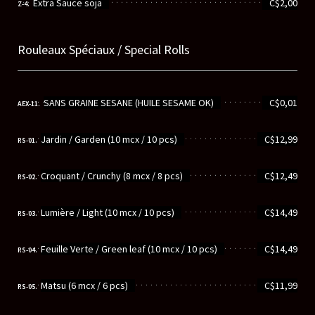
Extra Sauce soja
C$2,00
Z-4.
Rouleaux Spéciaux / Special Rolls
............................................................
SANS GRAINE SESANE (HUILE SESAME OK)
C$0,01
AEX-11.
............................................................
Jardin / Garden (10 mcx / 10 pcs)
C$12,99
RS-01.
............................................................
Croquant / Crunchy (8 mcx / 8 pcs)
C$12,49
RS-02.
............................................................
Lumière / Light (10 mcx / 10 pcs)
C$14,49
RS-03.
............................................................
Feuille Verte / Green leaf (10 mcx / 10 pcs)
C$14,49
RS-04.
............................................................
Matsu (6 mcx / 6 pcs)
C$11,99
RS-05.