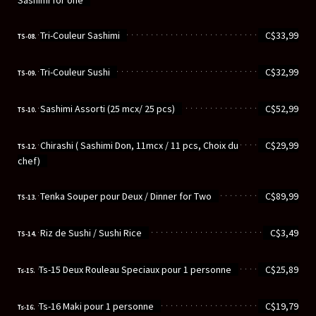
Sashimi for one
............................................................
Tri-Couleur Sashimi
C$33,99
TS-08.
............................................................
Tri-Couleur Sushi
C$32,99
TS-09.
............................................................
Sashimi Assorti (25 mcx/ 25 pcs)
C$52,99
TS-10.
............................................................
Chirashi ( Sashimi Don, 11mcx / 11 pcs, Choix du
C$29,99
TS-12.
chef)
............................................................
Tenka Souper pour Deux / Dinner for Two
C$89,99
TS-13.
............................................................
Riz de Sushi / Sushi Rice
C$3,49
TS-14.
............................................................
Ts-15 Deux Rouleau Speciaux pour 1 personne
C$25,89
Ts-15.
............................................................
Ts-16 Maki pour 1 personne
C$19,79
Ts-16.