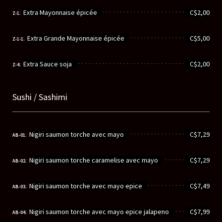
............................................................
Extra Mayonnaise épicée
C$2,00
Z-1.
............................................................
Extra Grande Mayonnaise épicée
C$5,00
Z-1-1.
............................................................
Extra Sauce soja
C$2,00
Z-4.
Sushi / Sashimi
............................................................
Nigiri saumon torche avec mayo
C$7,29
AB-01.
............................................................
Nigiri saumon torche caramelise avec mayo
C$7,29
AB-02.
............................................................
Nigiri saumon torche avec mayo epice
C$7,49
AB-03.
............................................................
Nigiri saumon torche avec mayo epice jalapeno
C$7,99
AB-04.