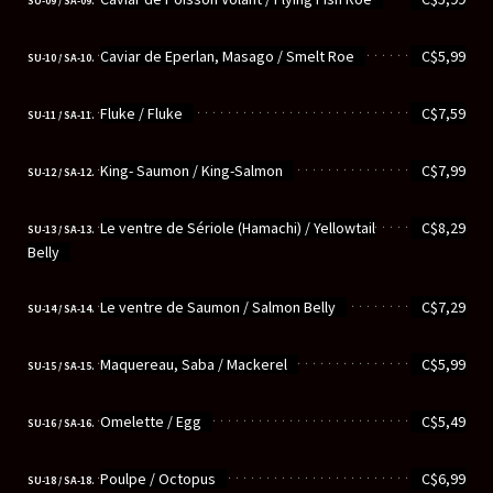
SU-09 / SA-09.
............................................................
Caviar de Eperlan, Masago / Smelt Roe
C$5,99
SU-10 / SA-10.
............................................................
Fluke / Fluke
C$7,59
SU-11 / SA-11.
............................................................
King- Saumon / King-Salmon
C$7,99
SU-12 / SA-12.
............................................................
Le ventre de Sériole (Hamachi) / Yellowtail
C$8,29
SU-13 / SA-13.
Belly
............................................................
Le ventre de Saumon / Salmon Belly
C$7,29
SU-14 / SA-14.
............................................................
Maquereau, Saba / Mackerel
C$5,99
SU-15 / SA-15.
............................................................
Omelette / Egg
C$5,49
SU-16 / SA-16.
............................................................
Poulpe / Octopus
C$6,99
SU-18 / SA-18.