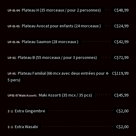
............................................................
Plateau H (35 morceaux / pour 2 personnes)
C$48,99
UP-01-04.
............................................................
Plateau Avocat pour enfants (24 morceaux )
C$24,99
UP-01-05.
............................................................
Plateau Saumon (28 morceaux )
C$42,99
UP-01-06.
............................................................
Plateau B (55 morceaux / pour 3 personnes)
C$72,99
UP-02.
............................................................
Plateau Familial (66 mcx avec deux entrées pour 4-
C$119,99
UP-05.
5 pers)
............................................................
Maki Assorti (35 mcx / 35 pcs)
C$45,99
UP01-07 Maki Assorti.
............................................................
Extra Gingembre
C$2,00
Z- 2.
............................................................
Extra Wasabi
C$2,00
Z- 3.