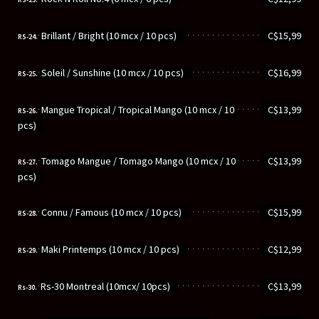
............................................................
Brillant / Bright (10 mcx / 10 pcs)
C$15,99
RS-24.
............................................................
Soleil / Sunshine (10 mcx / 10 pcs)
C$16,99
RS-25.
............................................................
Mangue Tropical / Tropical Mango (10 mcx / 10
C$13,99
RS-26.
pcs)
............................................................
Tomago Mangue / Tomago Mango (10 mcx / 10
C$13,99
RS-27.
pcs)
............................................................
Connu / Famous (10 mcx / 10 pcs)
C$15,99
RS-28.
............................................................
Maki Printemps (10 mcx / 10 pcs)
C$12,99
RS-29.
............................................................
Rs-30 Montreal (10mcx/ 10pcs)
C$13,99
Rs-30.