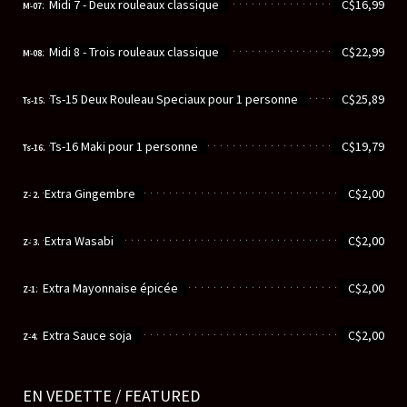
............................................................
Midi 7 - Deux rouleaux classique
C$16,99
M-07.
............................................................
Midi 8 - Trois rouleaux classique
C$22,99
M-08.
............................................................
Ts-15 Deux Rouleau Speciaux pour 1 personne
C$25,89
Ts-15.
............................................................
Ts-16 Maki pour 1 personne
C$19,79
Ts-16.
............................................................
Extra Gingembre
C$2,00
Z- 2.
............................................................
Extra Wasabi
C$2,00
Z- 3.
............................................................
Extra Mayonnaise épicée
C$2,00
Z-1.
............................................................
Extra Sauce soja
C$2,00
Z-4.
EN VEDETTE / FEATURED