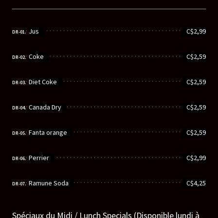
............................................................
Jus
C$2,99
DR-01.
............................................................
Coke
C$2,59
DR-02.
............................................................
Diet Coke
C$2,59
DR-03.
............................................................
Canada Dry
C$2,59
DR-04.
............................................................
Fanta orange
C$2,59
DR-05.
............................................................
Perrier
C$2,99
DR-06.
............................................................
Ramune Soda
C$4,25
DR-07.
Spéciaux du Midi / Lunch Specials (Disponible lundi à