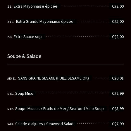
............................................................
Extra Mayonnaise épicée
C$2,00
Z-1.
............................................................
Extra Grande Mayonnaise épicée
C$5,00
Z-1-1.
............................................................
Extra Sauce soja
C$2,00
Z-4.
Soupe & Salade
............................................................
SANS GRAINE SESANE (HUILE SESAME OK)
C$0,01
AEX-11.
............................................................
Soup Miso
C$2,99
S-01.
............................................................
Soupe Miso aux Fruits de Mer / Seafood Miso Soup
C$5,99
S-02.
............................................................
Salade d’algues / Seaweed Salad
C$7,99
S-03.