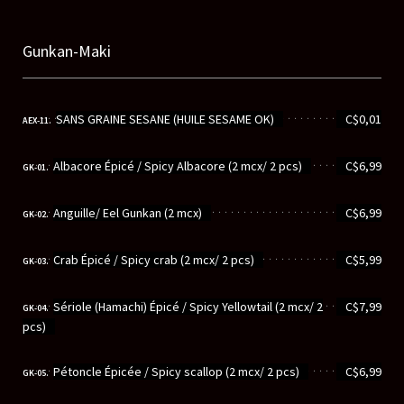
Gunkan-Maki
............................................................
SANS GRAINE SESANE (HUILE SESAME OK)
C$0,01
AEX-11.
............................................................
Albacore Épicé / Spicy Albacore (2 mcx/ 2 pcs)
C$6,99
GK-01.
............................................................
Anguille/ Eel Gunkan (2 mcx)
C$6,99
GK-02.
............................................................
Crab Épicé / Spicy crab (2 mcx/ 2 pcs)
C$5,99
GK-03.
............................................................
Sériole (Hamachi) Épicé / Spicy Yellowtail (2 mcx/ 2
C$7,99
GK-04.
pcs)
............................................................
Pétoncle Épicée / Spicy scallop (2 mcx/ 2 pcs)
C$6,99
GK-05.